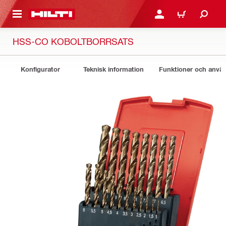
H GÅ TILL HUVUDSIDAN
LOGGA IN ELLER REGIST
VARUKORG
HSS-CO KOBOLTBORRSATS
Konfigurator
Teknisk information
Funktioner och anv