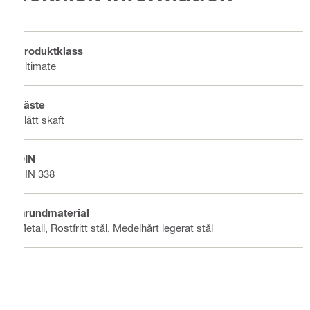
Produktklass
Ultimate
Fäste
Slätt skaft
DIN
DIN 338
Grundmaterial
Metall, Rostfritt stål, Medelhårt legerat stål