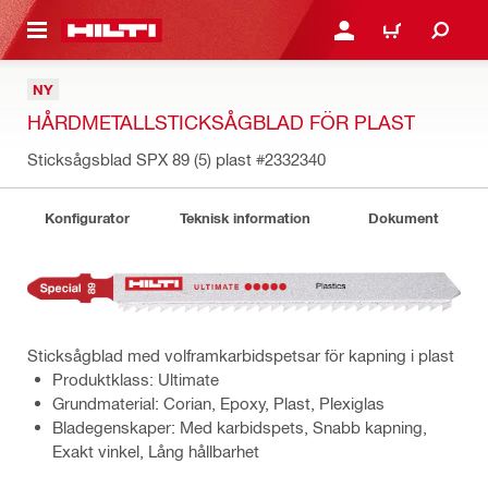
H GÅ TILL HUVUDSIDAN
LOGGA IN ELLER REGIST
VARUKORG
NY
HÅRDMETALLSTICKSÅGBLAD FÖR PLAST
Sticksågsblad SPX 89 (5) plast
#2332340
Konfigurator
Teknisk information
Dokument
Sticksågblad med volframkarbidspetsar för kapning i plast
Produktklass: Ultimate
Grundmaterial: Corian, Epoxy, Plast, Plexiglas
Bladegenskaper: Med karbidspets, Snabb kapning,
Exakt vinkel, Lång hållbarhet