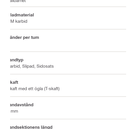
hållbarhet
Bladmaterial
HM karbid
Tänder per tum
8
Tandtyp
Karbid, Slipad, Sidosats
Skaft
Skaft med ett ögla (T-skaft)
Tandavstånd
3 mm
Tandsektionens längd