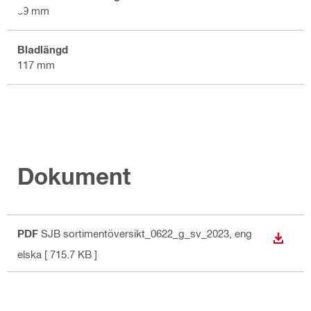
89 mm
Bladlängd
117 mm
Dokument
PDF
SJB sortimentöversikt_0622_g_sv_2023
, eng
LADDA
elska
[ 715.7 KB ]