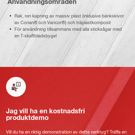
Användningsområden
Rak, ren kapning av massiv plast (inklusive bänkskivor
av Corian® och Varicor®) och träplastkomposit
För användning tillsammans med alla sticksågar med
en T-skaftbladsbygel
Jag vill ha en kostnadsfri
produktdemo
Vill du ha en riktig demonstration av detta verktyg? Träffa en