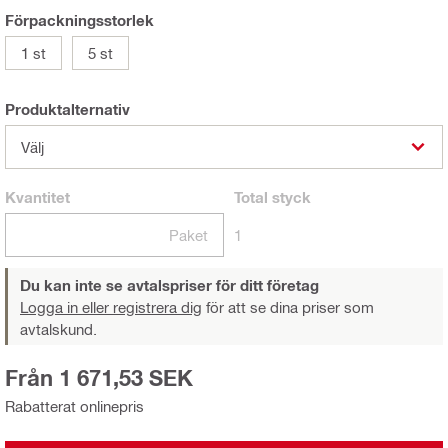
Förpackningsstorlek
1 st
5 st
Produktalternativ
Välj
Kvantitet
Total
styck
Paket
1
Du kan inte se avtalspriser för ditt företag
Logga in eller registrera dig
för att se dina priser som
avtalskund.
Från 1 671,53 SEK
Rabatterat onlinepris