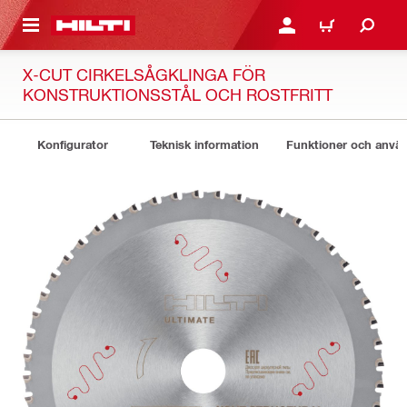
H GÅ TILL HUVUDSIDAN
LOGGA IN ELLER REGIST
VARUKORG
X-CUT CIRKELSÅGKLINGA FÖR
KONSTRUKTIONSSTÅL OCH ROSTFRITT
Konfigurator
Teknisk information
Funktioner och anv