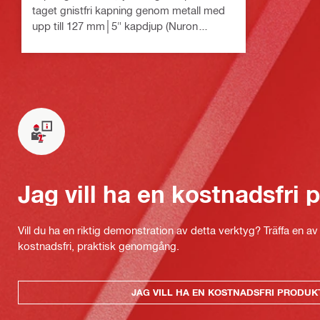
taget gnistfri kapning genom metall med
upp till 127 mm│5" kapdjup (Nuron
plattform)
Jag vill ha en kostnadsfri
Vill du ha en riktig demonstration av detta verktyg? Träffa en a
kostnadsfri, praktisk genomgång.
JAG VILL HA EN KOSTNADSFRI PRODU