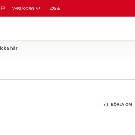
Sökförslag
Sök
VARUKORG
icka här
BÖRJA OM