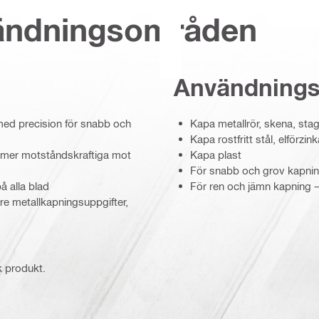
vändningsområden
Användning
med precision för snabb och
Kapa metallrör, skena, sta
Kapa rostfritt stål, elförzi
d mer motståndskraftiga mot
Kapa plast
För snabb och grov kapning
å alla blad
För ren och jämn kapning –
fare metallkapningsuppgifter,
k produkt.