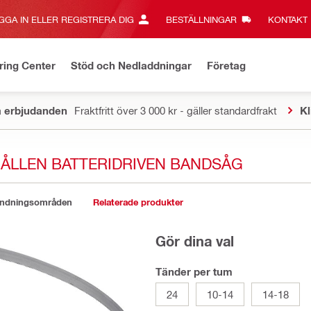
GGA IN ELLER REGISTRERA DIG
BESTÄLLNINGAR
KONTAKT‎
ring Center
Stöd och Nedladdningar
Företag
a erbjudanden
Fraktfritt över 3 000 kr - gäller standardfrakt
Kl
ÅLLEN BATTERIDRIVEN BANDSÅG
ändningsområden
Relaterade produkter
Gör dina val
Tänder per tum
24
10-14
14-18