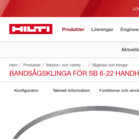
LO
Produkter
Lösningar
Enginee
Aktuell
Hem
Produkter
Maskin- och verktygstillbehör
Sågblad och klingor
BANDSÅGSKLINGA FÖR SB 6-22 HANDH
Konfigurator
Teknisk information
Funktioner och anv