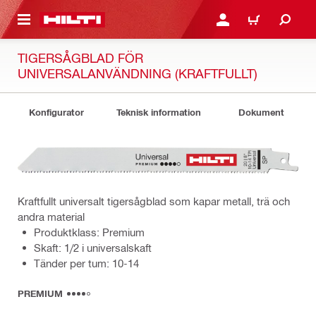
H GÅ TILL HUVUDSIDAN
LOGGA IN ELLER REGIST
VARUKORG
TIGERSÅGBLAD FÖR
UNIVERSALANVÄNDNING (KRAFTFULLT)
Konfigurator
Teknisk information
Dokument
Kraftfullt universalt tigersågblad som kapar metall, trä och
andra material
Produktklass: Premium
Skaft: 1/2 i universalskaft
Tänder per tum: 10-14
PREMIUM