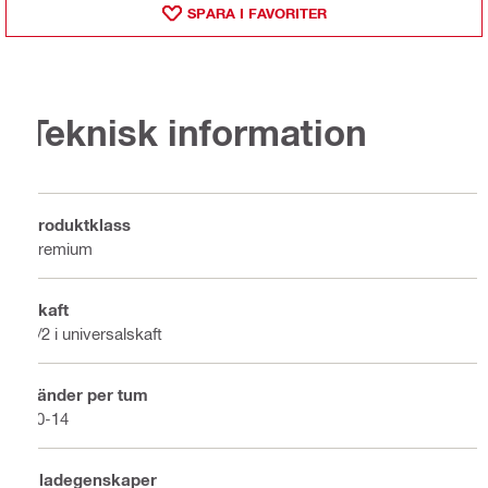
SPARA I FAVORITER
Teknisk information
Produktklass
Premium
Skaft
1/2 i universalskaft
Tänder per tum
10-14
Bladegenskaper