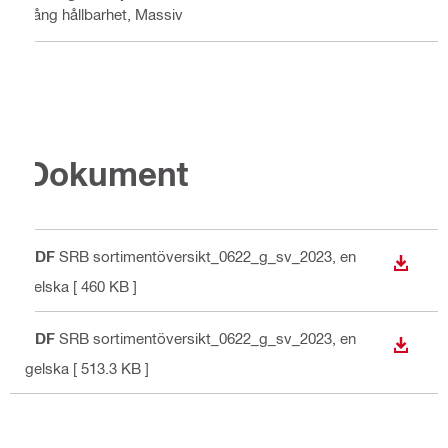
Lång hållbarhet, Massiv
Dokument
PDF
SRB sortimentöversikt_0622_g_sv_2023
, en
LADDA
gelska
[ 460 KB ]
PDF
SRB sortimentöversikt_0622_g_sv_2023
, en
LADDA
gelska
[ 513.3 KB ]