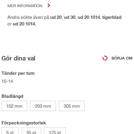
MER INFORMATION
Andra sökte även på
ud 20
,
ud 30
,
ud 20 1014
,
tigerblad
or
ud 20 1014
.
Gör dina val
BÖRJA OM
Tänder per tum
10-14
Bladlängd
152 mm
203 mm
305 mm
Förpackningsstorlek
5 st
35 st
175 st