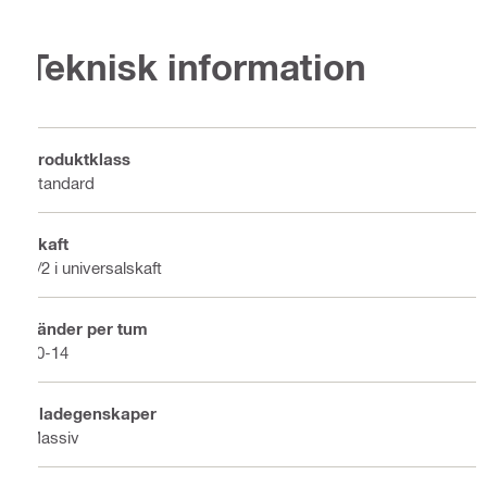
Teknisk information
Produktklass
Standard
Skaft
1/2 i universalskaft
Tänder per tum
10-14
Bladegenskaper
Massiv