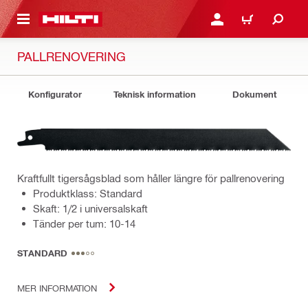
H GÅ TILL HUVUDSIDAN
LOGGA IN ELLER REGIST
VARUKORG
PALLRENOVERING
Konfigurator
Teknisk information
Dokument
Kraftfullt tigersågsblad som håller längre för pallrenovering
Produktklass: Standard
Skaft: 1/2 i universalskaft
Tänder per tum: 10-14
STANDARD
MER INFORMATION