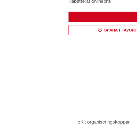
Rabatterat onlinepris
SPARA I FAVORI
Ja
ProKit organiseringskoppar