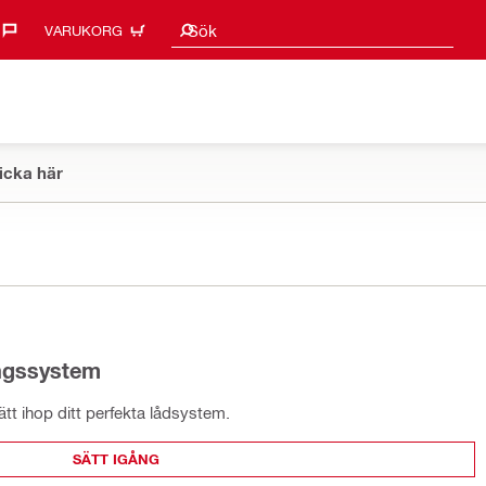
Sökförslag
Sök
VARUKORG
icka här
ingssystem
t ihop ditt perfekta lådsystem.
SÄTT IGÅNG