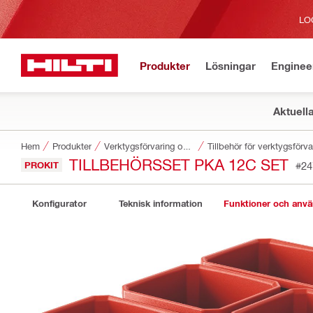
LO
Produkter
Lösningar
Enginee
Aktuell
Hem
Produkter
Verktygsförvaring och transportsystem
Tillbehör för verktygsförv
TILLBEHÖRSSET PKA 12C SET
PROKIT
#24
Konfigurator
Teknisk information
Funktioner och anv