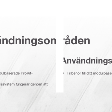
vändningsområden
Användning
dulbaserade ProKit-
Tillbehör till ditt modulba
ingssystem fungerar genom att