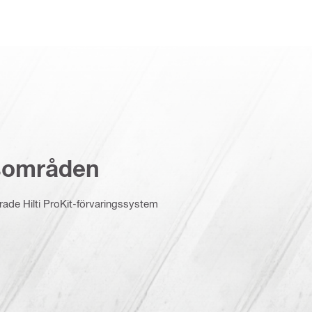
sområden
serade Hilti ProKit-förvaringssystem