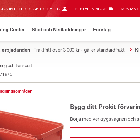
GGA IN ELLER REGISTRERA DIG
BESTÄLLNINGAR
KONTAKT‎
ring Center
Stöd och Nedladdningar
Företag
a erbjudanden
Fraktfritt över 3 000 kr - gäller standardfrakt
Kl
aring och transport
71875
ändningsområden
Bygg ditt Prokit förvar
Börja med verktygsvagnen och sät