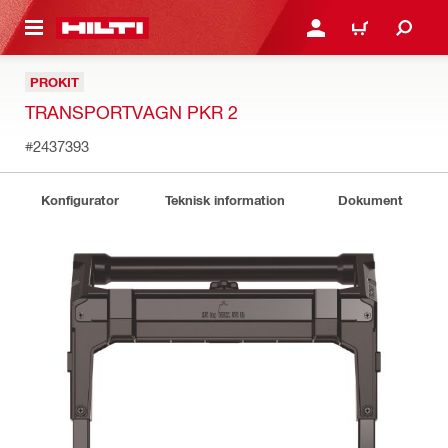
H GÅ TILL HUVUDSIDAN
LOGGA IN ELLER REGIST
VARUKORG
PROKIT
TRANSPORTVAGN PKR 2
#2437393
Konfigurator
Teknisk information
Dokument