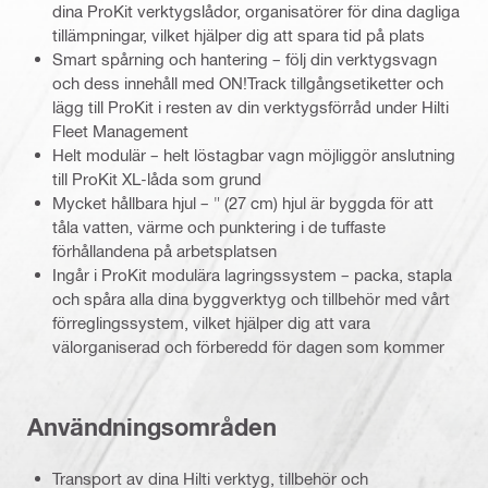
dina ProKit verktygslådor, organisatörer för dina dagliga
tillämpningar, vilket hjälper dig att spara tid på plats
Smart spårning och hantering – följ din verktygsvagn
och dess innehåll med ON!Track tillgångsetiketter och
lägg till ProKit i resten av din verktygsförråd under Hilti
Fleet Management
Helt modulär – helt löstagbar vagn möjliggör anslutning
till ProKit XL-låda som grund
Mycket hållbara hjul – " (27 cm) hjul är byggda för att
tåla vatten, värme och punktering i de tuffaste
förhållandena på arbetsplatsen
Ingår i ProKit modulära lagringssystem – packa, stapla
och spåra alla dina byggverktyg och tillbehör med vårt
förreglingssystem, vilket hjälper dig att vara
välorganiserad och förberedd för dagen som kommer
Användningsområden
Transport av dina Hilti verktyg, tillbehör och