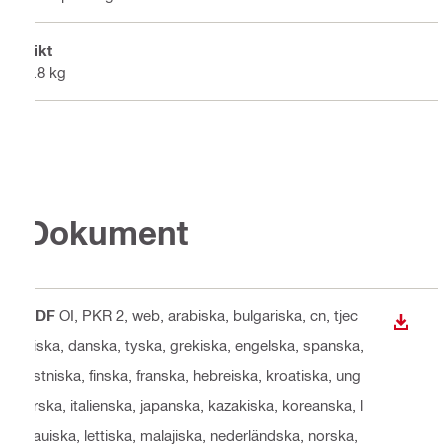
Vikt
7.8 kg
Dokument
PDF
OI, PKR 2, web
, arabiska, bulgariska, cn, tjec
LADDA
kiska, danska, tyska, grekiska, engelska, spanska,
estniska, finska, franska, hebreiska, kroatiska, ung
erska, italienska, japanska, kazakiska, koreanska, l
itauiska, lettiska, malajiska, nederländska, norska,