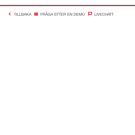
TILLBAKA
FRÅGA EFTER EN DEMO
LIVECHATT
Making Constructio
Kontakt
Snabblänka
Kontakta oss
Ditt konto
Hitta en Hilti-butik
Order och off