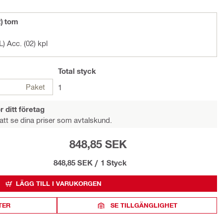
) tom
) Acc. (02) kpl
Total
styck
Paket
1
r ditt företag
att se dina priser som avtalskund.
848,85 SEK
848,85 SEK
/
1 Styck
LÄGG TILL I VARUKORGEN
TER
SE TILLGÄNGLIGHET