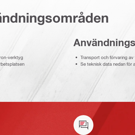
vändningsområden
Användning
uron-verktyg
Transport och förvaring av
rbetsplatsen
Se teknisk data nedan för a