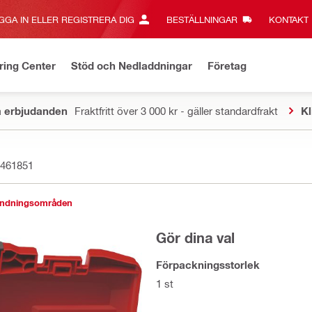
GGA IN ELLER REGISTRERA DIG
BESTÄLLNINGAR
KONTAKT‎
ring Center
Stöd och Nedladdningar
Företag
a erbjudanden
Fraktfritt över 3 000 kr - gäller standardfrakt
Kl
461851
ändningsområden
Gör dina val
Förpackningsstorlek
1 st