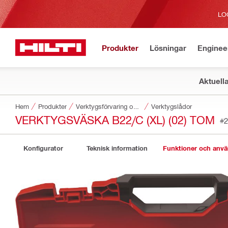
LO
Produkter
Lösningar
Enginee
Aktuell
Hem
Produkter
Verktygsförvaring och transportsystem
Verktygslådor
VERKTYGSVÄSKA B22/C (XL) (02) TOM
#2
Konfigurator
Teknisk information
Funktioner och anv