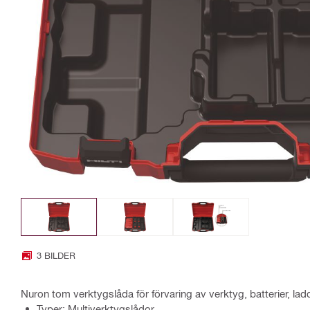
3 BILDER
Nuron tom verktygslåda för förvaring av verktyg, batterier, ladd
Typer: Multiverktygslådor