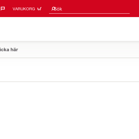
Sökförslag
Sök
VARUKORG
icka här