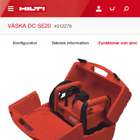
H GÅ TILL HUVUDSIDAN
LOGGA IN ELLER REGIST
VARUKORG
VÄSKA DC SE20
#312279
Konfigurator
Teknisk information
Funktioner och anv