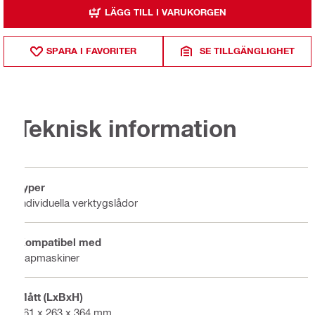
LÄGG TILL I VARUKORGEN
SPARA I FAVORITER
SE TILLGÄNGLIGHET
Teknisk information
Typer
Individuella verktygslådor
Kompatibel med
Kapmaskiner
Mått (LxBxH)
461 x 263 x 364 mm