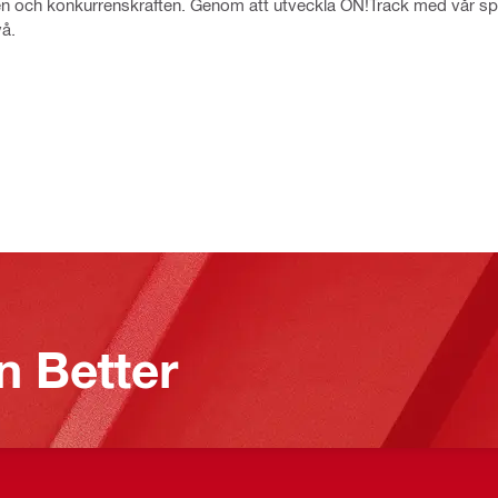
iteten och konkurrenskraften. Genom att utveckla ON!Track med vår 
vå.
n Better