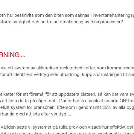
oth har beskrivits som den biten som saknas i inventariehanterings
större synlighet och bättre automatisering av dina processer?
ÅRNING…
ier via ett system av slitstarka streckkodsetiketter, som kommunic
för att identifiera verktyg eller utrustning, koppla utrustningen till 
etter för ett föremål för att uppdatera platsen, så kan det vara svå
s att lösa detta på något sätt. Därför har vi utvecklat smarta ON!Tr
rdefullt system för branschen. Eftersom i genomsnitt 35% av alla 
rbar tid med att leta efter verktyg ...
rlden satte vi systemet på tuffa prov och visade hur effektivt det
plats och den relation vi har byggt upp med dem innebär att vi lyssna