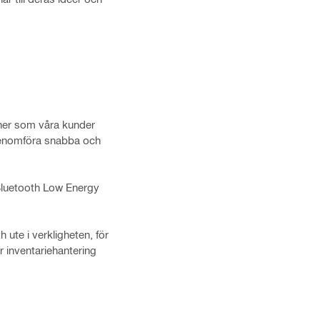
oner som våra kunder
 genomföra snabba och
 Bluetooth Low Energy
ute i verkligheten, för
r inventariehantering