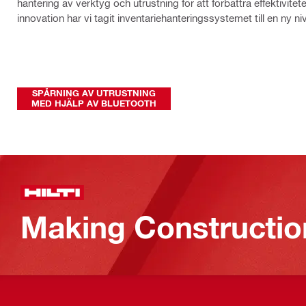
hantering av verktyg och utrustning för att förbättra effektiv
innovation har vi tagit inventariehanteringssystemet till en ny ni
SPÅRNING AV UTRUSTNING
MED HJÄLP AV BLUETOOTH
Making Constructio