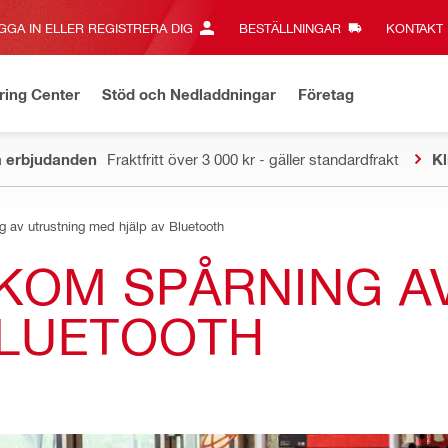
GGA IN ELLER REGISTRERA DIG
BESTÄLLNINGAR
KONTAKT‎
ring Center
Stöd och Nedladdningar
Företag
a erbjudanden
Fraktfritt över 3 000 kr - gäller standardfrakt
Kl
g av utrustning med hjälp av Bluetooth
KOM SPÅRNING A
BLUETOOTH