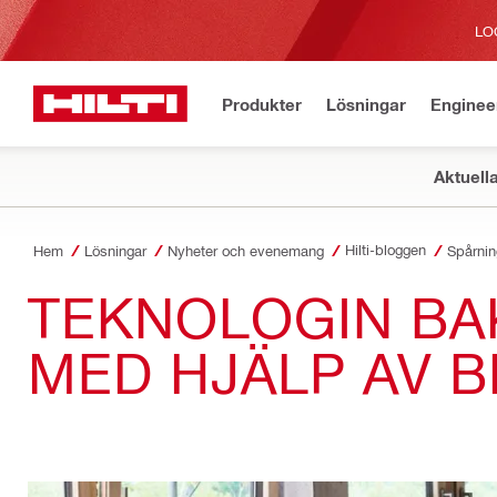
LO
Produkter
Lösningar
Enginee
Aktuell
Hilti-bloggen
Hem
Lösningar
Nyheter och evenemang
Spårnin
TEKNOLOGIN BA
MED HJÄLP AV 