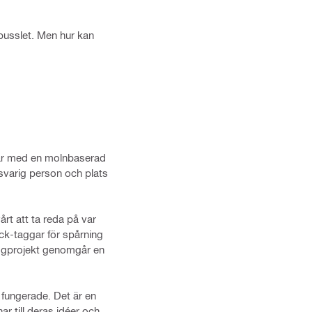
pusslet. Men hur kan
erar med en molnbaserad
ansvarig person och plats
rt att ta reda på var
ack-taggar för spårning
byggprojekt genomgår en
 fungerade. Det är en
r till deras idéer och