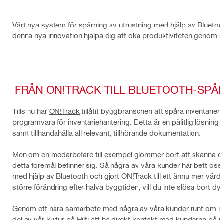
Vårt nya system för spårning av utrustning med hjälp av Blueto
denna nya innovation hjälpa dig att öka produktiviteten genom 
FRÅN ON!TRACK TILL BLUETOOTH-SP
Tills nu har
ON!Track
tillåtit byggbranschen att spåra inventar
programvara för inventariehantering. Detta är en pålitlig lösning 
samt tillhandahålla all relevant, tillhörande dokumentation.
Men om en medarbetare till exempel glömmer bort att skanna etik
detta föremål befinner sig. Så några av våra kunder har bett os
med hjälp av Bluetooth och gjort ON!Track till ett ännu mer vä
större förändring efter halva byggtiden, vill du inte slösa bort dy
Genom ett nära samarbete med några av våra kunder runt om i vä
del av vår kultur på Hilti att ha direkt kontakt med kunderna på 