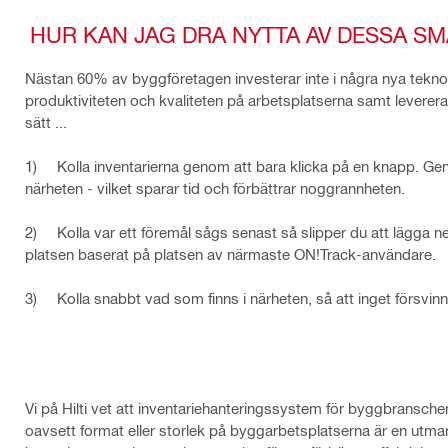
HUR KAN JAG DRA NYTTA AV DESSA S
Nästan 60% av byggföretagen investerar inte i några nya teknolog
produktiviteten och kvaliteten på arbetsplatserna samt leverera p
sätt ...
1) Kolla inventarierna genom att bara klicka på en knapp. Genom
närheten - vilket sparar tid och förbättrar noggrannheten.
2) Kolla var ett föremål sågs senast så slipper du att lägga n
platsen baserat på platsen av närmaste ON!Track-användare.
3) Kolla snabbt vad som finns i närheten, så att inget försvinn
Vi på Hilti vet att inventariehanteringssystem för byggbranschen
oavsett format eller storlek på byggarbetsplatserna är en utman