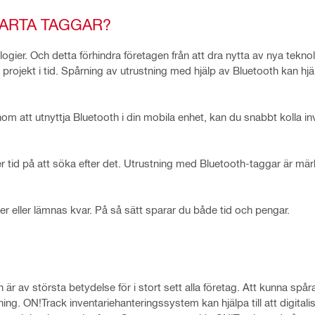
MARTA TAGGAR?
ier. Och detta förhindra företagen från att dra nytta av nya teknol
rojekt i tid. Spårning av utrustning med hjälp av Bluetooth kan hjälpa
 att utnyttja Bluetooth i din mobila enhet, kan du snabbt kolla inv
er tid på att söka efter det. Utrustning med Bluetooth-taggar är m
er eller lämnas kvar. På så sätt sparar du både tid och pengar.
 är av största betydelse för i stort sett alla företag. Att kunna spå
ing. ON!Track inventariehanteringssystem kan hjälpa till att digital