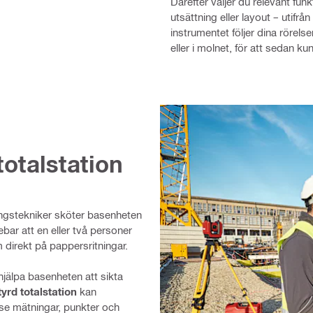
Därefter väljer du relevant funk
utsättning eller layout – utifr
instrumentet följer dina rörelse
eller i molnet, för att sedan 
totalstation
ingstekniker sköter basenheten
bar att en eller två personer
direkt på pappersritningar.
hjälpa basenheten att sikta
tyrd totalstation
kan
 se mätningar, punkter och