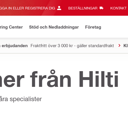
GGA IN ELLER REGISTRERA DIG
BESTÄLLNINGAR
KONTAKT‎
ring Center
Stöd och Nedladdningar
Företag
a erbjudanden
Fraktfritt över 3 000 kr - gäller standardfrakt
Kl
er från Hilti
åra specialister