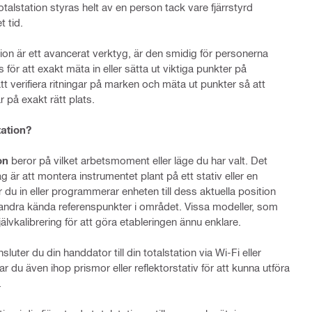
alstation styras helt av en person tack vare fjärrstyrd
t tid.
tion är ett avancerat verktyg, är den smidig för personerna
 för att exakt mäta in eller sätta ut viktiga punkter på
att verifiera ritningar på marken och mäta ut punkter så att
på exakt rätt plats.
ation?
on
beror på vilket arbetsmoment eller läge du har valt. Det
ag är att montera instrumentet plant på ett stativ eller en
er du in eller programmerar enheten till dess aktuella position
 andra kända referenspunkter i området. Vissa modeller, som
jälvkalibrering för att göra etableringen ännu enklare.
uter du din handdator till din totalstation via Wi-Fi eller
r du även ihop prismor eller reflektorstativ för att kunna utföra
.