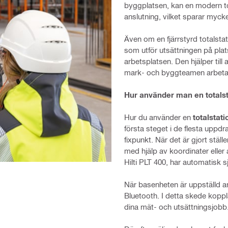
byggplatsen, kan en modern tot
anslutning, vilket sparar mycke
Även om en fjärrstyrd totalsta
som utför utsättningen på plats
arbetsplatsen. Den hjälper till 
mark- och byggteamen arbetar 
Hur använder man en totalst
Hur du använder en
totalstati
första steget i de flesta uppdr
fixpunkt. När det är gjort ställ
med hjälp av koordinater eller
Hilti PLT 400, har automatisk s
När basenheten är uppställd ansl
Bluetooth. I detta skede koppla
dina mät- och utsättningsjobb