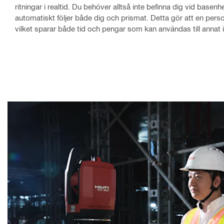
ritningar i realtid. Du behöver alltså inte befinna dig vid basen
automatiskt följer både dig och prismat. Detta gör att en perso
vilket sparar både tid och pengar som kan användas till annat i