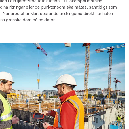
tion i din fjärrstyrda totalstation – till exempel mätning,
ån dina ritningar eller de punkter som ska mätas, samtidigt som
r. När arbetet är klart sparar du ändringarna direkt i enheten
kunna granska dem på en dator.