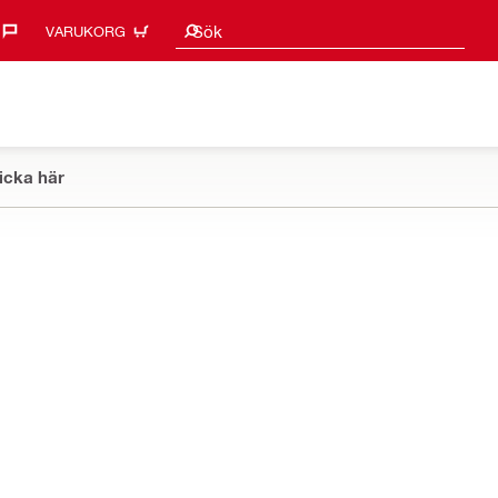
Sökförslag
Sök
VARUKORG
icka här