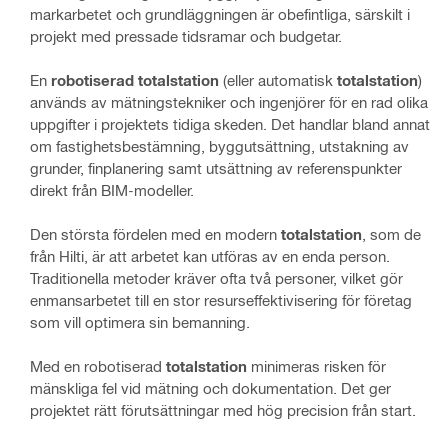
markarbetet och grundläggningen är obefintliga, särskilt i
projekt med pressade tidsramar och budgetar.
En
robotiserad totalstation
(eller automatisk
totalstation
)
används av mätningstekniker och ingenjörer för en rad olika
uppgifter i projektets tidiga skeden. Det handlar bland annat
om fastighetsbestämning, byggutsättning, utstakning av
grunder, finplanering samt utsättning av referenspunkter
direkt från BIM-modeller.
Den största fördelen med en modern
totalstation
, som de
från Hilti, är att arbetet kan utföras av en enda person.
Traditionella metoder kräver ofta två personer, vilket gör
enmansarbetet till en stor resurseffektivisering för företag
som vill optimera sin bemanning.
Med en robotiserad
totalstation
minimeras risken för
mänskliga fel vid mätning och dokumentation. Det ger
projektet rätt förutsättningar med hög precision från start.