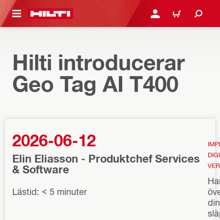
H GÅ TILL HUVUDSIDAN
LOGGA IN ELLER REGIST
VARUKORG
Hilti introducerar
Geo Tag AI T400
2026-06-12
IMP
DIG
Elin Eliasson - Produktchef Services
VER
& Software
Har
Lästid: < 5 minuter
öve
din
slä