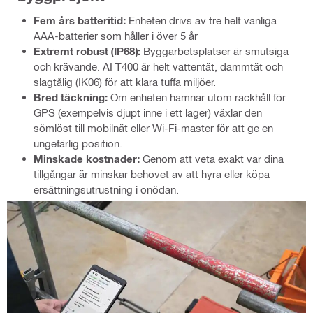
Fem års batteritid:
Enheten drivs av tre helt vanliga
AAA-batterier som håller i över 5 år
Extremt robust (IP68):
Byggarbetsplatser är smutsiga
och krävande. AI T400 är helt vattentät, dammtät och
slagtålig (IK06) för att klara tuffa miljöer.
Bred täckning:
Om enheten hamnar utom räckhåll för
GPS (exempelvis djupt inne i ett lager) växlar den
sömlöst till mobilnät eller Wi-Fi-master för att ge en
ungefärlig position.
Minskade kostnader:
Genom att veta exakt var dina
tillgångar är minskar behovet av att hyra eller köpa
ersättningsutrustning i onödan.