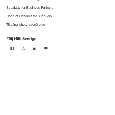
SpeakUp for Business Partners
Code of Conduct for Suppliers
Tillgänglighetsredogörelse
Följ Hilti Sverige
Produkter
Elverktyg
Program
Damm och vattenhantering
Maskin- och verktygstillbehör
Laser och skannrar
Infästning, skruv och spik
Brandskydd & Brandtätning
Modulära montagesystem
Fasadmonteringssystem