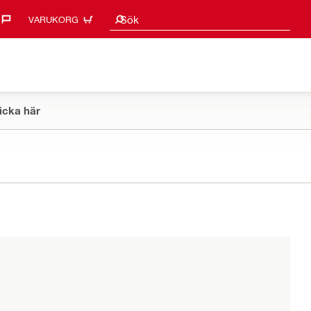
Sökförslag
Sök
VARUKORG
icka här