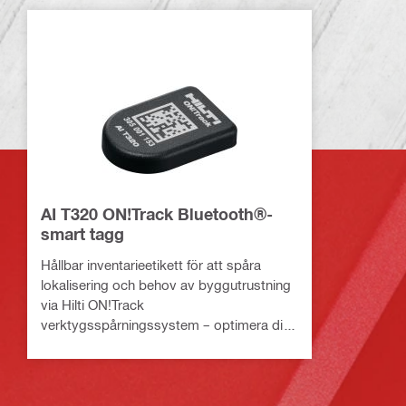
AI T320 ON!Track Bluetooth®-
smart tagg
Hållbar inventarieetikett för att spåra
lokalisering och behov av byggutrustning
via Hilti ON!Track
verktygsspårningssystem – optimera ditt
lager och spara tid på att hantera det