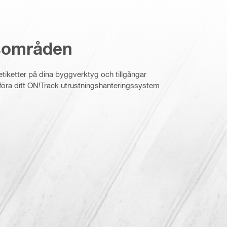
sområden
etiketter på dina byggverktyg och tillgångar
utföra ditt ON!Track utrustningshanteringssystem