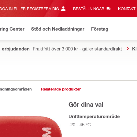
GGA IN ELLER REGISTRERA DIG
BESTÄLLNINGAR
KONTAKT‎
ring Center
Stöd och Nedladdningar
Företag
a erbjudanden
Fraktfritt över 3 000 kr - gäller standardfrakt
Kl
ändningsområden
Relaterade produkter
Gör dina val
Drifttemperaturområde
-20 - 45 °C