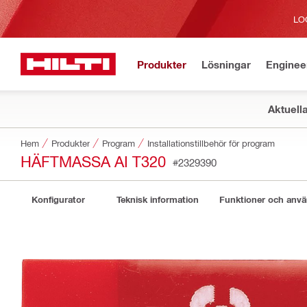
LO
Produkter
Lösningar
Enginee
Aktuell
Hem
Produkter
Program
Installationstillbehör för program
HÄFTMASSA AI T320
#2329390
Konfigurator
Teknisk information
Funktioner och anv