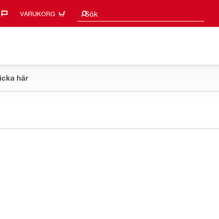
Sökförslag
Sök
VARUKORG
icka här