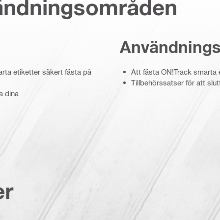
vändningsområden
Användning
arta etiketter säkert fästa på
Att fästa ON!Track smarta 
Tillbehörssatser för att sl
ta dina
er