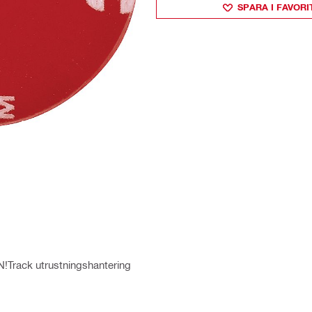
SPARA I FAVORI
 ON!Track utrustningshantering