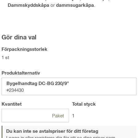
Dammskyddskåpa
or
dammsugarkåpa
.
Gör dina val
Förpackningsstorlek
1 st
Produktalternativ
Bygelhandtag DC-BG 230/9"
#234430
Kvantitet
Total
styck
Paket
1
Du kan inte se avtalspriser för ditt företag
Logga in eller registrera dig
för att se dina priser som