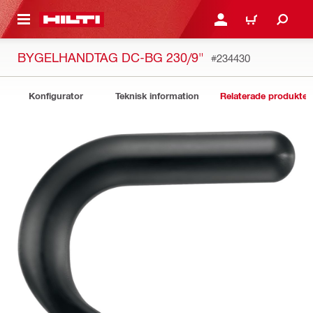
H GÅ TILL HUVUDSIDAN
LOGGA IN ELLER REGIST
VARUKORG
BYGELHANDTAG DC-BG 230/9"
#234430
Konfigurator
Teknisk information
Relaterade produkter