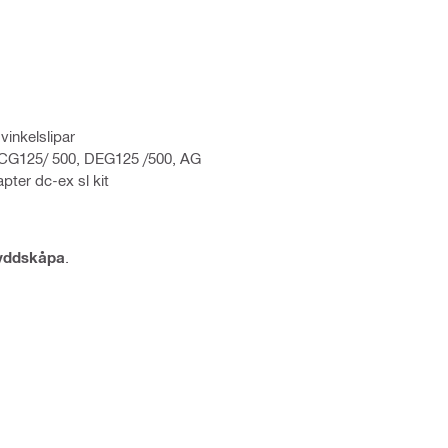
inkelslipar
 DCG125/ 500, DEG125 /500, AG
ter dc-ex sl kit
ddskåpa
.