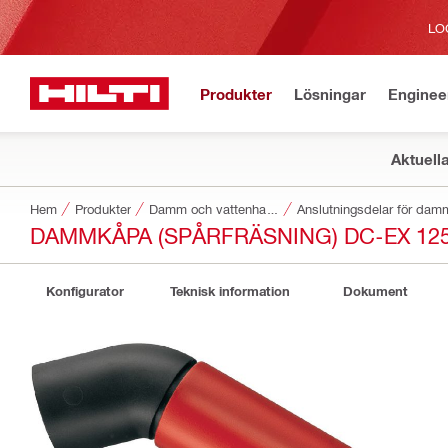
LO
Produkter
Lösningar
Enginee
Aktuell
Hem
Produkter
Damm och vattenhantering
Anslutningsdelar för dam
DAMMKÅPA (SPÅRFRÄSNING) DC-EX 12
Konfigurator
Teknisk information
Dokument