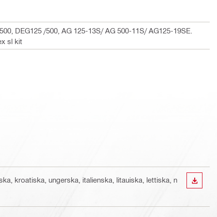
500, DEG125 /500, AG 125-13S/ AG 500-11S/ AG125-19SE.
x sl kit
a, kroatiska, ungerska, italienska, litauiska, lettiska, n
LADDA