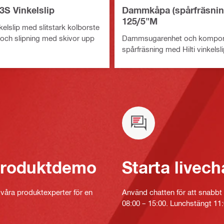
3S Vinkelslip
Dammkåpa (spårfräsni
125/5"M
elslip med slitstark kolborste
 och slipning med skivor upp
Dammsugarenhet och kompone
spårfräsning med Hilti vinkelsl
 produktdemo
Starta livech
v våra produktexperter för en
Använd chatten för att snabbt 
08:00 – 15:00. Lunchstängt 11: