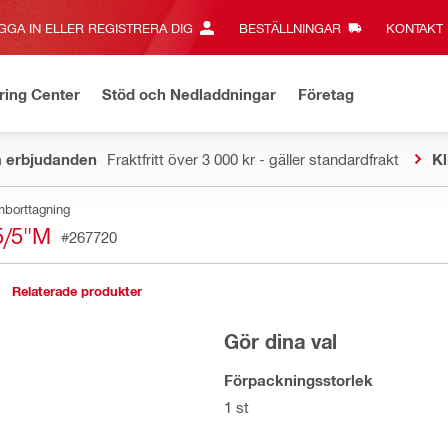
GGA IN ELLER REGISTRERA DIG
BESTÄLLNINGAR
KONTAKT‎
ring Center
Stöd och Nedladdningar
Företag
a erbjudanden
Fraktfritt över 3 000 kr - gäller standardfrakt
Kl
mborttagning
5/5"M
#267720
Relaterade produkter
Gör dina val
Förpackningsstorlek
1 st