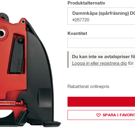
Produktalternativ
Dammkåpa (spårfräsning) D
#267720
Kvantitet
Du kan inte se avtalspriser fö
Logga in eller registrera dig
för 
Rabatterat onlinepris
SPARA I FAVORI