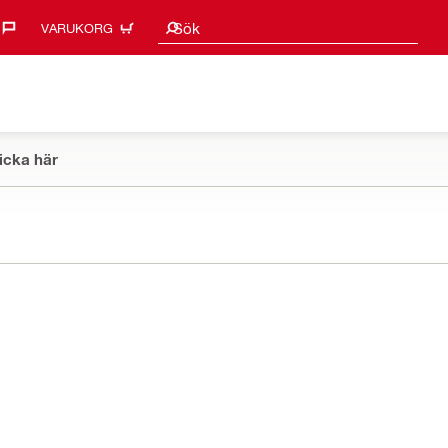
Sökförslag
Sök
VARUKORG
icka här