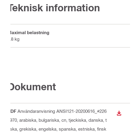
Teknisk information
Maximal belastning
6.8 kg
Dokument
PDF
Användaranvisning ANSI121-20200616_#226
LADDA
1970
, arabiska, bulgariska, cn, tjeckiska, danska, t
yska, grekiska, engelska, spanska, estniska, finsk