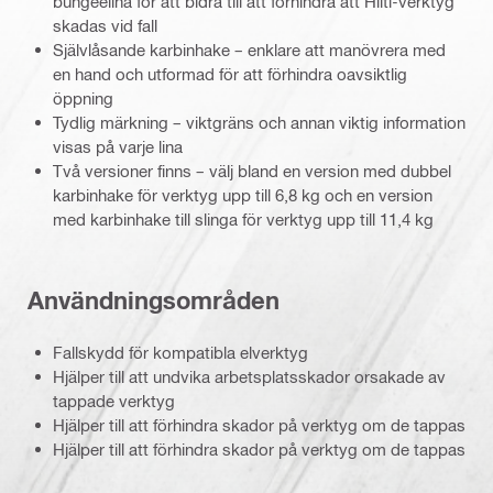
bungeelina för att bidra till att förhindra att Hilti-verktyg
skadas vid fall
Självlåsande karbinhake – enklare att manövrera med
en hand och utformad för att förhindra oavsiktlig
öppning
Tydlig märkning – viktgräns och annan viktig information
visas på varje lina
Två versioner finns – välj bland en version med dubbel
karbinhake för verktyg upp till 6,8 kg och en version
med karbinhake till slinga för verktyg upp till 11,4 kg
Användningsområden
Fallskydd för kompatibla elverktyg
Hjälper till att undvika arbetsplatsskador orsakade av
tappade verktyg
Hjälper till att förhindra skador på verktyg om de tappas
Hjälper till att förhindra skador på verktyg om de tappas