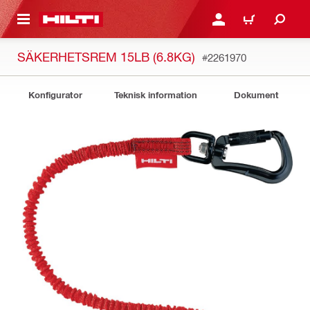
H GÅ TILL HUVUDSIDAN
LOGGA IN ELLER REGIST
VARUKORG
SÄKERHETSREM 15LB (6.8KG)
#2261970
Konfigurator
Teknisk information
Dokument