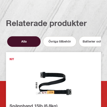
Relaterade produkter
Alla
Övriga tillbehör
Batterier och la
NY
Spännband 15lb (6.8kg)