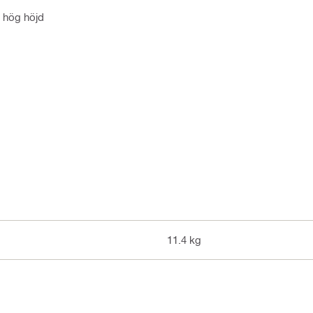
å hög höjd
11.4 kg