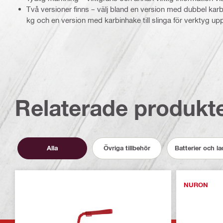
Två versioner finns – välj bland en version med dubbel karbi
kg och en version med karbinhake till slinga för verktyg upp 
Relaterade produkt
Alla
Övriga tillbehör
Batterier och l
NURON