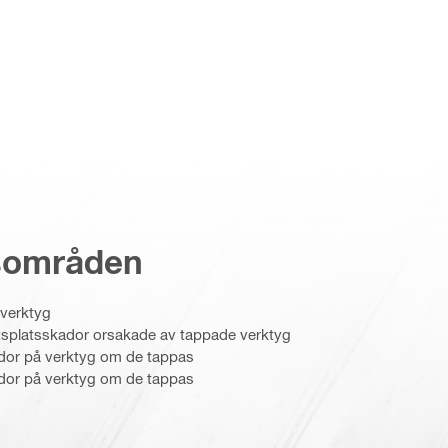
sområden
lverktyg
rbetsplatsskador orsakade av tappade verktyg
skador på verktyg om de tappas
skador på verktyg om de tappas