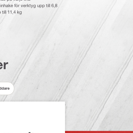
nhake för verktyg upp till 6,8
till 11,4 kg
er
addare