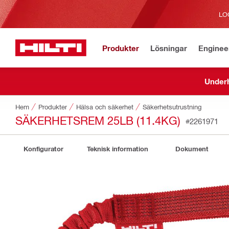
LO
Produkter
Lösningar
Enginee
Underh
Hem
Produkter
Hälsa och säkerhet
Säkerhetsutrustning
SÄKERHETSREM 25LB (11.4KG)
#2261971
Konfigurator
Teknisk information
Dokument