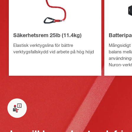
Säkerhetsrem 25lb (11.4kg)
Batteripa
Elastisk verktygslina för bättre
Mångsidigt 
verktygsfallskydd vid arbete på hög höjd
balans mella
användning
Nuron-verk