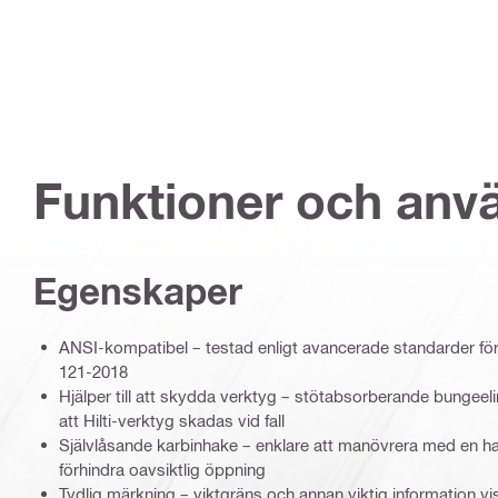
Funktioner och an
Egenskaper
ANSI-kompatibel – testad enligt avancerade standarder för
121-2018
Hjälper till att skydda verktyg – stötabsorberande bungeelina 
att Hilti-verktyg skadas vid fall
Självlåsande karbinhake – enklare att manövrera med en ha
förhindra oavsiktlig öppning
Tydlig märkning – viktgräns och annan viktig information vis