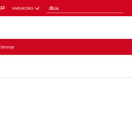
Sökförslag
Sök
VARUKORG
a timmar