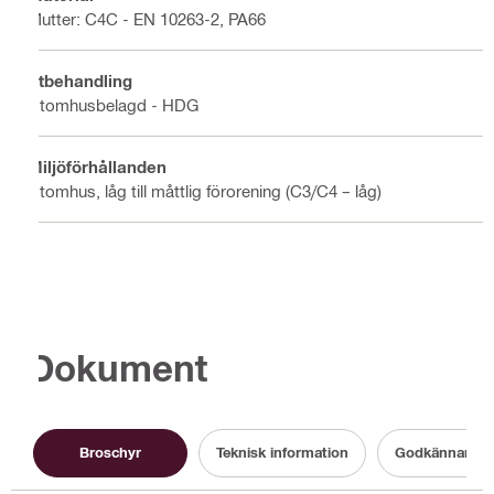
Mutter: C4C - EN 10263-2, PA66
Ytbehandling
Utomhusbelagd - HDG
Miljöförhållanden
Utomhus, låg till måttlig förorening (C3/C4 – låg)
Dokument
Broschyr
Teknisk information
Godkännande