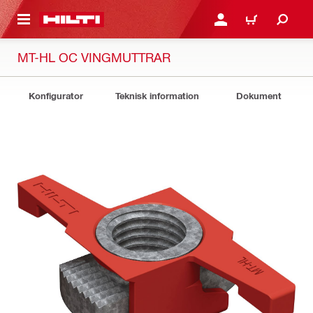
H GÅ TILL HUVUDSIDAN
LOGGA IN ELLER REGIST
VARUKORG
MT-HL OC VINGMUTTRAR
Konfigurator
Teknisk information
Dokument