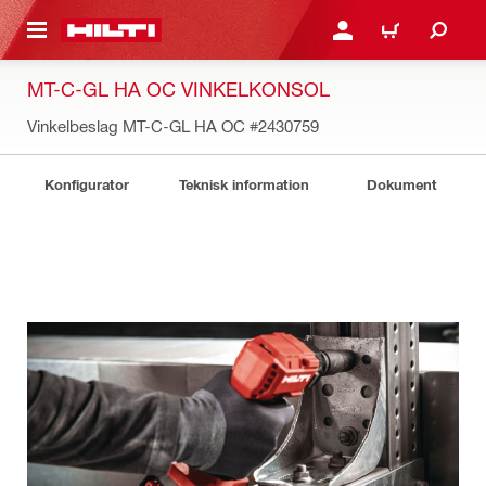
H GÅ TILL HUVUDSIDAN
LOGGA IN ELLER REGIST
VARUKORG
MT-C-GL HA OC VINKELKONSOL
Vinkelbeslag MT-C-GL HA OC
#2430759
Konfigurator
Teknisk information
Dokument