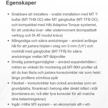
Egenskaper
Snabbare att installera – snabb installation med MT T-
bultar (MT-THB OC) eller MT gängbultar (MT-TFB OC),
och kompatibel med Hilti Adaptive Torque-systemet,
för att undvika över- eller undermoment (kompatibelt
verktyg och SI-AT-modul krävs)
Mångsidiga och säkra anslutningar – använd avlånga
hål för att justera höjden i steg om 5 mm (1/4") och
molnhål med gängbultar (MT-TFB) för säkra
anslutningar mellan MT-lådprofiler
Smidig justeringsmöjlighet – använd expanderhålen i
mitten av vinkeln för montering på MT-90H-profiler så
att du kan fästa och justera konsolvinklar när som helst
längs profilens sömlösa spår
Flexibel – konsolvinklar kan också användas som en
grundplatta, förankrad i betong eller direkt infäst i stål
(kombinera en, två eller fyra konsoler för att matcha
dina belastningskrav)
Ingår i Hiltis MT-system – en ekonomisk allt-i-ett-