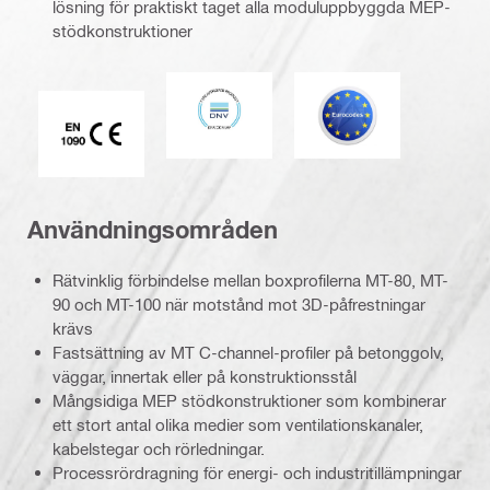
lösning för praktiskt taget alla moduluppbyggda MEP-
stödkonstruktioner
DNV
Eurokod
CE EN 1090-märkning
Användningsområden
Rätvinklig förbindelse mellan boxprofilerna MT-80, MT-
90 och MT-100 när motstånd mot 3D-påfrestningar
krävs
Fastsättning av MT C-channel-profiler på betonggolv,
väggar, innertak eller på konstruktionsstål
Mångsidiga MEP stödkonstruktioner som kombinerar
ett stort antal olika medier som ventilationskanaler,
kabelstegar och rörledningar.
Processrördragning för energi- och industritillämpningar