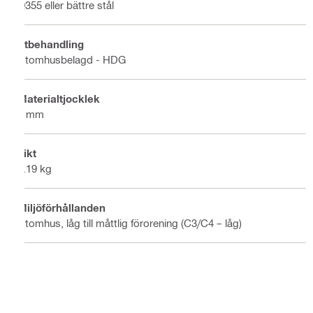
Q355 eller bättre stål
Ytbehandling
Utomhusbelagd - HDG
Materialtjocklek
4 mm
Vikt
1.19 kg
Miljöförhållanden
Utomhus, låg till måttlig förorening (C3/C4 – låg)