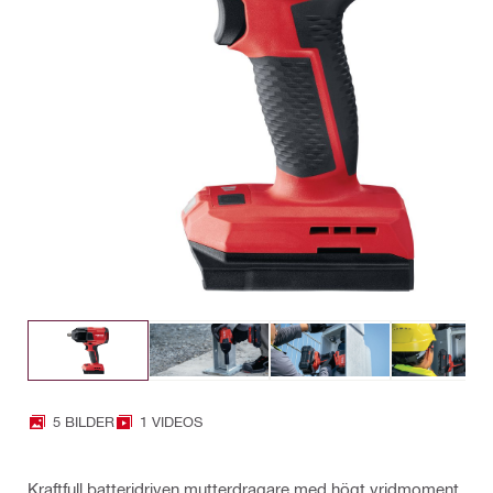
5 BILDER
1 VIDEOS
Kraftfull batteridriven mutterdragare med högt vridmoment