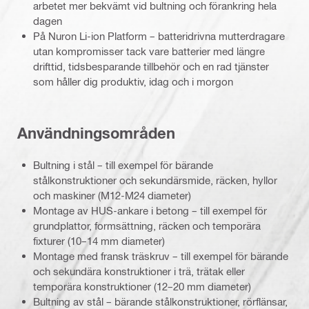
arbetet mer bekvämt vid bultning och förankring hela
dagen
På Nuron Li-ion Platform – batteridrivna mutterdragare
utan kompromisser tack vare batterier med längre
drifttid, tidsbesparande tillbehör och en rad tjänster
som håller dig produktiv, idag och i morgon
Användningsområden
Bultning i stål – till exempel för bärande
stålkonstruktioner och sekundärsmide, räcken, hyllor
och maskiner (M12-M24 diameter)
Montage av HUS-ankare i betong – till exempel för
grundplattor, formsättning, räcken och temporära
fixturer (10–14 mm diameter)
Montage med fransk träskruv – till exempel för bärande
och sekundära konstruktioner i trä, trätak eller
temporära konstruktioner (12–20 mm diameter)
Bultning av stål – bärande stålkonstruktioner, rörflänsar,