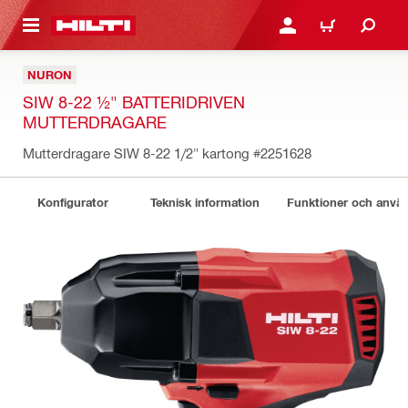
H GÅ TILL HUVUDSIDAN
LOGGA IN ELLER REGIST
VARUKORG
NURON
SIW 8-22 ½" BATTERIDRIVEN
MUTTERDRAGARE
Mutterdragare SIW 8-22 1/2" kartong
#2251628
Konfigurator
Teknisk information
Funktioner och anv