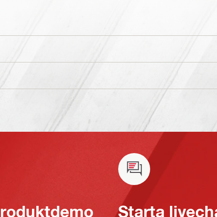
 produktdemo
Starta livech