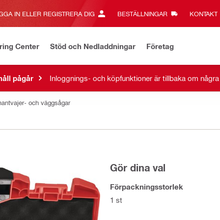
GGA IN ELLER REGISTRERA DIG
BESTÄLLNINGAR
KONTAKT‎
ring Center
Stöd och Nedladdningar
Företag
åll pågår
Inloggnings- och köpfunktioner är tillbaka om någr
iamantvajer- och väggsågar
Gör dina val
Förpackningsstorlek
1 st