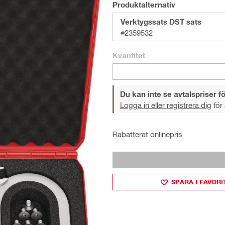
Produktalternativ
Verktygssats DST sats
#2359532
Kvantitet
Du kan inte se avtalspriser fö
Logga in eller registrera dig
för 
Rabatterat onlinepris
SPARA I FAVORI