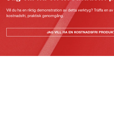
Vill du ha en riktig demonstration av detta verktyg? Träffa en a
kostnadsfri, praktisk genomgång.
JAG VILL HA EN KOSTNADSFRI PRODU