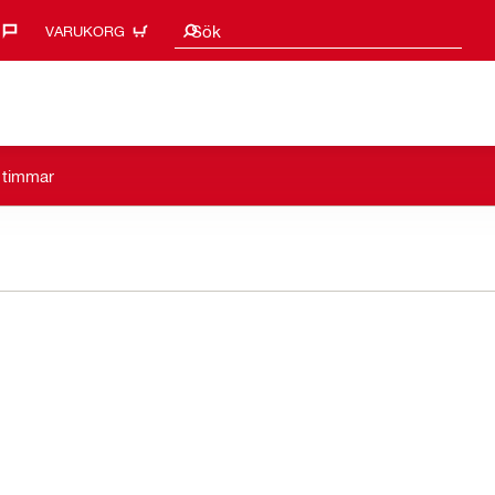
Sökförslag
Sök
VARUKORG
a timmar