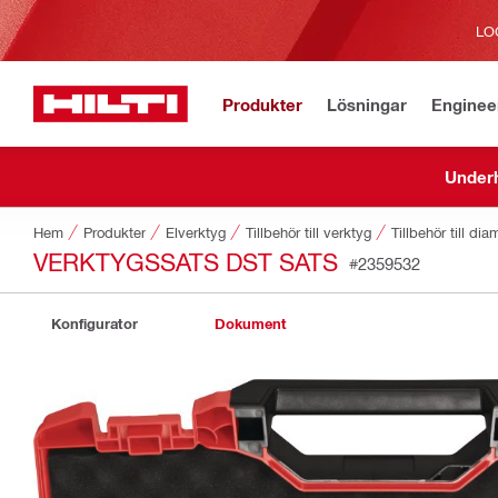
LO
Produkter
Lösningar
Enginee
Underh
Hem
Produkter
Elverktyg
Tillbehör till verktyg
Tillbehör till d
VERKTYGSSATS DST SATS
#2359532
Konfigurator
Dokument