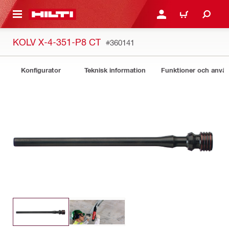
H GÅ TILL HUVUDSIDAN
LOGGA IN ELLER REGIST
VARUKORG
KOLV X-4-351-P8 CT
#360141
Konfigurator
Teknisk information
Funktioner och anv