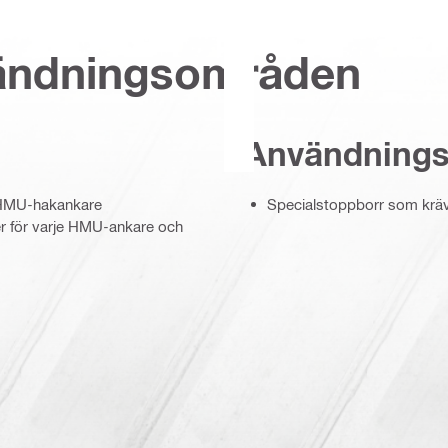
vändningsområden
Användning
 HMU-hakankare
Specialstoppborr som krävs
r för varje HMU-ankare och