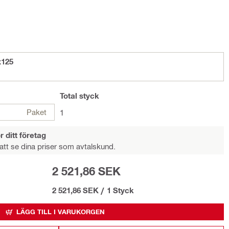
x125
Total
styck
Paket
1
r ditt företag
att se dina priser som avtalskund.
2 521,86 SEK
2 521,86 SEK
/
1 Styck
LÄGG TILL I VARUKORGEN