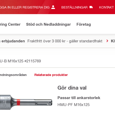
GGA IN ELLER REGISTRERA DIG
BESTÄLLNINGAR
KONTAKT‎
ring Center
Stöd och Nedladdningar
Företag
a erbjudanden
Fraktfritt över 3 000 kr - gäller standardfrakt
Kl
MU-B M16x125
#2115769
ändningsområden
Relaterade produkter
Gör dina val
Passar till ankarstorlek
HMU-PF M16x125