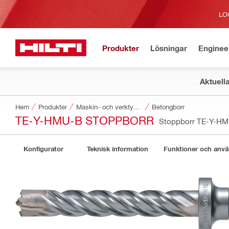
LO
Produkter
Lösningar
Enginee
Aktuell
Hem
Produkter
Maskin- och verktygstillbehör
Betongborr
TE-Y-HMU-B STOPPBORR
Stoppborr TE-Y-H
Konfigurator
Teknisk information
Funktioner och anv