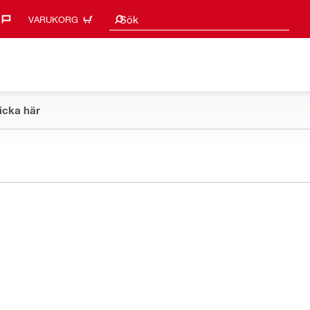
Sökförslag
Sök
VARUKORG
icka här