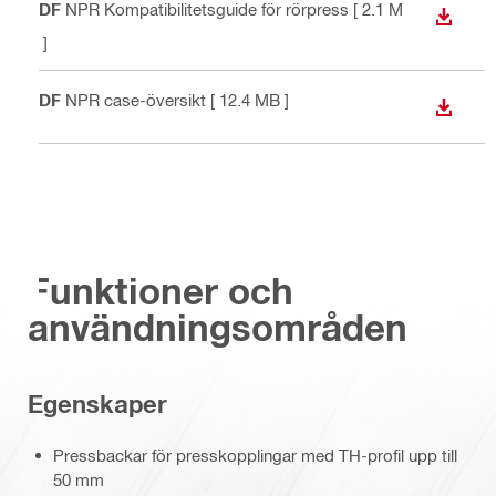
PDF
NPR Kompatibilitetsguide för rörpress
[ 2.1 M
LADDA
B ]
PDF
NPR case-översikt
[ 12.4 MB ]
LADDA
Funktioner och
användningsområden
Egenskaper
Pressbackar för presskopplingar med TH-profil upp till
50 mm