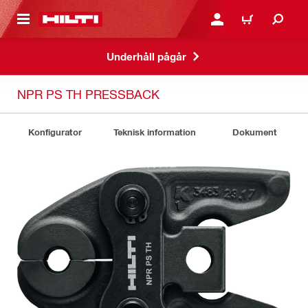
H GÅ TILL HUVUDSIDAN
LOGGA IN ELLER REGIST
VARUKORG
Underhåll pågår
NPR PS TH PRESSBACK
Konfigurator
Teknisk information
Dokument