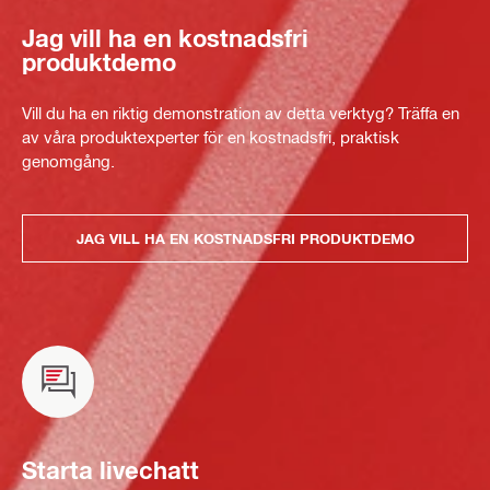
Jag vill ha en kostnadsfri
produktdemo
Vill du ha en riktig demonstration av detta verktyg? Träffa en
av våra produktexperter för en kostnadsfri, praktisk
genomgång.
JAG VILL HA EN KOSTNADSFRI PRODUKTDEMO
Starta livechatt