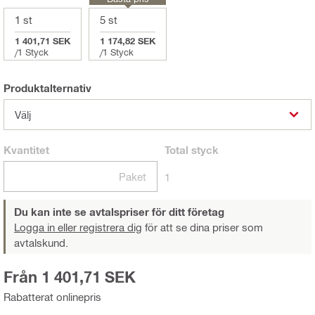
1 st
5 st
1 401,71 SEK
1 174,82 SEK
/
1 Styck
/
1 Styck
Produktalternativ
Välj
Kvantitet
Total
styck
Paket
1
Du kan inte se avtalspriser för ditt företag
Logga in eller registrera dig
för att se dina priser som
avtalskund.
Från 1 401,71 SEK
Rabatterat onlinepris