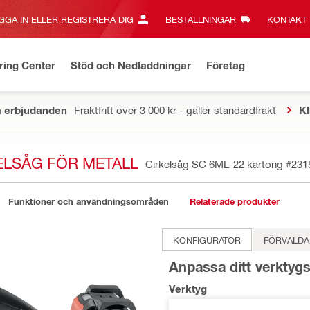
GGA IN ELLER REGISTRERA DIG
BESTÄLLNINGAR
KONTAKT‎
ring Center
Stöd och Nedladdningar
Företag
a erbjudanden
Fraktfritt över 3 000 kr - gäller standardfrakt
Kl
KELSÅG FÖR METALL
Cirkelsåg SC 6ML-22 kartong
#231
Funktioner och användningsområden
Relaterade produkter
KONFIGURATOR
FÖRVALDA
Anpassa ditt verktyg
Verktyg