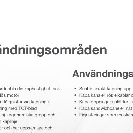
vändningsområden
Användning
ördubbla din kaphastighet tack
Snabb, exakt kapning upp t
tlös motor
Kapa kanaler, rör, elkablar o
 få gnistor vid kapning i
Kapa öppningar i plåt för i
kapning med TCT-blad
Kapa sandwichpaneler, nät
tteri), ergonomiska grepp och
Finjusteringar som renskär
 kaplinje
åer och har uppsamlare och