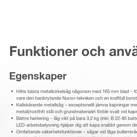
Funktioner och an
Egenskaper
Hiltis bästa metallcirkelsåg någonsin med 165 mm blad – f
vare den banbrytande Nuron-tekniken och en kraftfull bors
Kallskärande metallsåg – exceptionellt jämna kapningar med
metall/rostfritt stål och grundmaterialet förblir svalt vid 
Bättre hantering – låg vikt på bara 3,2 kg (inkl. B 22-85 ba
LED-arbetsbelysning hjälper dig att kapa snabbt genom din
Omfattande säkerhetsfunktioner – sågar vid låga bullerniv