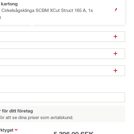
 kartong
x Cirkelsågsklinga SCBM XCut Struct 165 A, 1x
OPEN MODA
g
 för ditt företag
ör att se dina priser som avtalskund.
rktyget