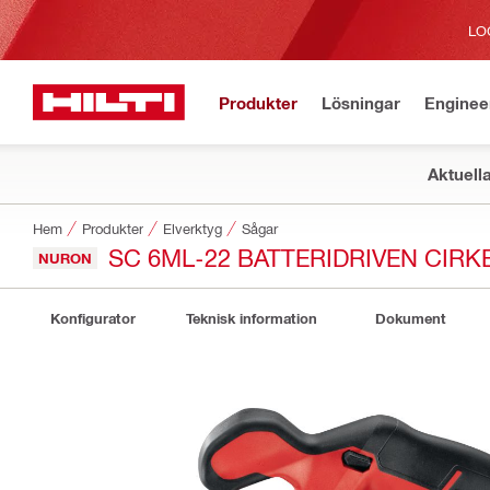
LO
Produkter
Lösningar
Enginee
Aktuell
Hem
Produkter
Elverktyg
Sågar
SC 6ML-22 BATTERIDRIVEN CIR
NURON
Konfigurator
Teknisk information
Dokument