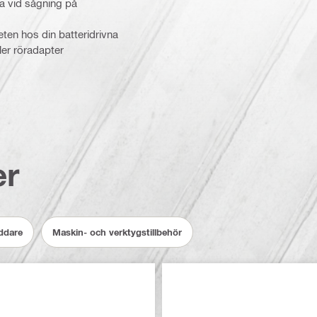
na vid sågning på
eten hos din batteridrivna
ller röradapter
er
addare
Maskin- och verktygstillbehör