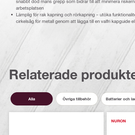
snabbt död mans grepp som bidrar till att minimera risker
arbetsplatsen
Lämplig för rak kapning och rörkapning – utöka funktionalit
cirkelsåg för metall genom att lägga till en valfri kapguide e
Relaterade produkt
Alla
Övriga tillbehör
Batterier och l
NURON