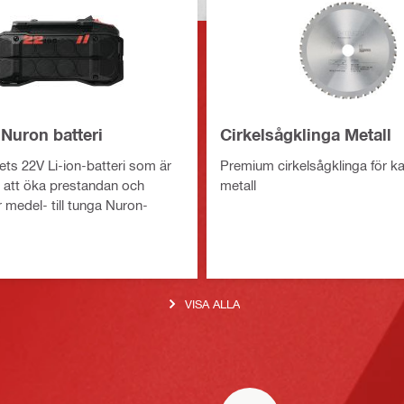
Nuron batteri
Cirkelsågklinga Metall
ts 22V Li-ion-batteri som är
Premium cirkelsågklinga för kal
r att öka prestandan och
metall
ör medel- till tunga Nuron-
VISA ALLA