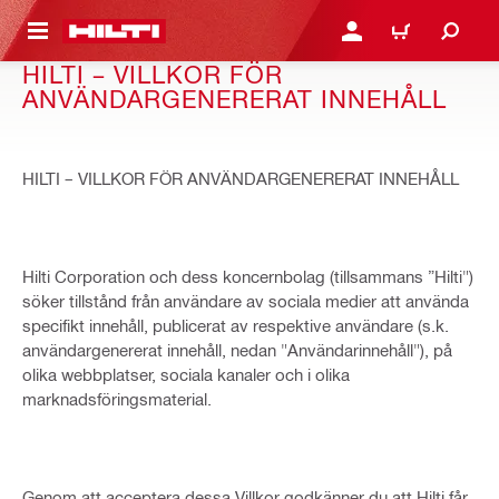
H GÅ TILL HUVUDSIDAN
LOGGA IN ELLER REGIST
VARUKORG
HILTI – VILLKOR FÖR
ANVÄNDARGENERERAT INNEHÅLL
HILTI – VILLKOR FÖR ANVÄNDARGENERERAT INNEHÅLL
Hilti Corporation och dess koncernbolag (tillsammans ”Hilti")
söker tillstånd från användare av sociala medier att använda
specifikt innehåll, publicerat av respektive användare (s.k.
användargenererat innehåll, nedan "Användarinnehåll"), på
olika webbplatser, sociala kanaler och i olika
marknadsföringsmaterial.
Genom att acceptera dessa Villkor godkänner du att Hilti får