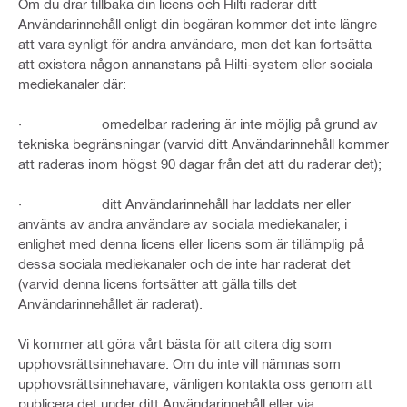
Om du drar tillbaka din licens och Hilti raderar ditt
Användarinnehåll enligt din begäran kommer det inte längre
att vara synligt för andra användare, men det kan fortsätta
att existera någon annanstans på Hilti-system eller sociala
mediekanaler där:
· omedelbar radering är inte möjlig på grund av
tekniska begränsningar (varvid ditt Användarinnehåll kommer
att raderas inom högst 90 dagar från det att du raderar det);
· ditt Användarinnehåll har laddats ner eller
använts av andra användare av sociala mediekanaler, i
enlighet med denna licens eller licens som är tillämplig på
dessa sociala mediekanaler och de inte har raderat det
(varvid denna licens fortsätter att gälla tills det
Användarinnehållet är raderat).
Vi kommer att göra vårt bästa för att citera dig som
upphovsrättsinnehavare. Om du inte vill nämnas som
upphovsrättsinnehavare, vänligen kontakta oss genom att
publicera det under ditt Användarinnehåll eller via