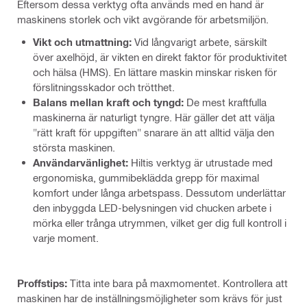
Eftersom dessa verktyg ofta används med en hand är
maskinens storlek och vikt avgörande för arbetsmiljön.
Vikt och utmattning:
Vid långvarigt arbete, särskilt
över axelhöjd, är vikten en direkt faktor för produktivitet
och hälsa (HMS). En lättare maskin minskar risken för
förslitningsskador och trötthet.
Balans mellan kraft och tyngd:
De mest kraftfulla
maskinerna är naturligt tyngre. Här gäller det att välja
"rätt kraft för uppgiften" snarare än att alltid välja den
största maskinen.
Användarvänlighet:
Hiltis verktyg är utrustade med
ergonomiska, gummibeklädda grepp för maximal
komfort under långa arbetspass. Dessutom underlättar
den inbyggda LED-belysningen vid chucken arbete i
mörka eller trånga utrymmen, vilket ger dig full kontroll i
varje moment.
Proffstips:
Titta inte bara på maxmomentet. Kontrollera att
maskinen har de inställningsmöjligheter som krävs för just