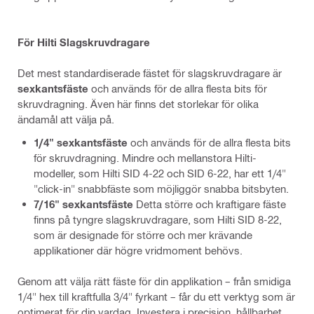
För Hilti Slagskruvdragare
Det mest standardiserade fästet för slagskruvdragare är
sexkantsfäste
och används för de allra flesta bits för
skruvdragning. Även här finns det storlekar för olika
ändamål att välja på.
1/4" sexkantsfäste
och används för de allra flesta bits
för skruvdragning. Mindre och mellanstora Hilti-
modeller, som Hilti SID 4-22 och SID 6-22, har ett 1/4"
"click-in" snabbfäste som möjliggör snabba bitsbyten.
7/16" sexkantsfäste
Detta större och kraftigare fäste
finns på tyngre slagskruvdragare, som Hilti SID 8-22,
som är designade för större och mer krävande
applikationer där högre vridmoment behövs.
Genom att välja rätt fäste för din applikation – från smidiga
1/4" hex till kraftfulla 3/4" fyrkant – får du ett verktyg som är
optimerat för din vardag. Investera i precision, hållbarhet