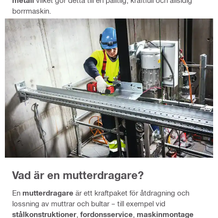
metall
vilket gör detta till en pålitlig, kraftfull och allsidig
borrmaskin.
Vad är en mutterdragare?
En
mutterdragare
är ett kraftpaket för åtdragning och
lossning av muttrar och bultar – till exempel vid
stålkonstruktioner
,
fordonsservice
,
maskinmontage