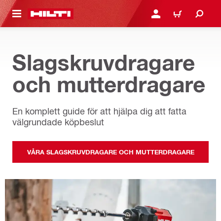
H GÅ TILL HUVUDSIDAN
LOGGA IN ELLER REGIST
VARUKORG
Slagskruvdragare
och mutterdragare
En komplett guide för att hjälpa dig att fatta
välgrundade köpbeslut
VÅRA SLAGSKRUVDRAGARE OCH MUTTERDRAGARE