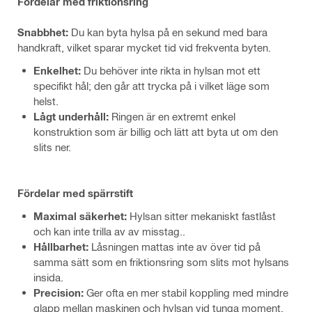
Fördelar med friktionsring
Snabbhet:
Du kan byta hylsa på en sekund med bara
handkraft, vilket sparar mycket tid vid frekventa byten.
Enkelhet:
Du behöver inte rikta in hylsan mot ett
specifikt hål; den går att trycka på i vilket läge som
helst.
Lågt underhåll:
Ringen är en extremt enkel
konstruktion som är billig och lätt att byta ut om den
slits ner.
Fördelar med spärrstift
Maximal säkerhet:
Hylsan sitter mekaniskt fastlåst
och kan inte trilla av av misstag..
Hållbarhet:
Låsningen mattas inte av över tid på
samma sätt som en friktionsring som slits mot hylsans
insida.
Precision:
Ger ofta en mer stabil koppling med mindre
glapp mellan maskinen och hylsan vid tunga moment.