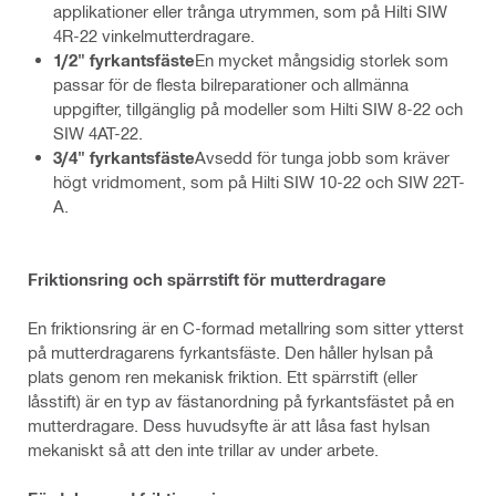
applikationer eller trånga utrymmen, som på Hilti SIW
4R-22 vinkelmutterdragare.
1/2" fyrkantsfäste
En mycket mångsidig storlek som
passar för de flesta bilreparationer och allmänna
uppgifter, tillgänglig på modeller som Hilti SIW 8-22 och
SIW 4AT-22.
3/4" fyrkantsfäste
Avsedd för tunga jobb som kräver
högt vridmoment, som på Hilti SIW 10-22 och SIW 22T-
A.
Friktionsring och spärrstift för mutterdragare
En friktionsring är en C-formad metallring som sitter ytterst
på mutterdragarens fyrkantsfäste. Den håller hylsan på
plats genom ren mekanisk friktion. Ett spärrstift (eller
låsstift) är en typ av fästanordning på fyrkantsfästet på en
mutterdragare. Dess huvudsyfte är att låsa fast hylsan
mekaniskt så att den inte trillar av under arbete.