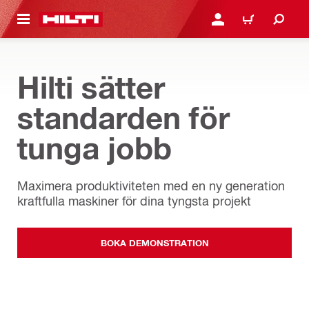
H GÅ TILL HUVUDSIDAN
LOGGA IN ELLER REGIST
VARUKORG
Hilti sätter
standarden för
tunga jobb
Maximera produktiviteten med en ny generation
kraftfulla maskiner för dina tyngsta projekt
BOKA DEMONSTRATION