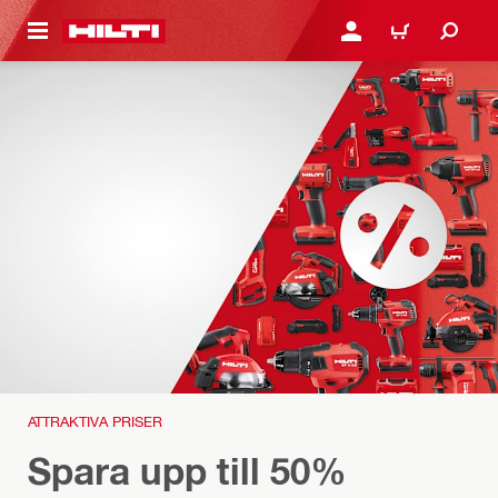
H GÅ TILL HUVUDSIDAN
LOGGA IN ELLER REGIST
VARUKORG
ATTRAKTIVA PRISER
Spara upp till 50%