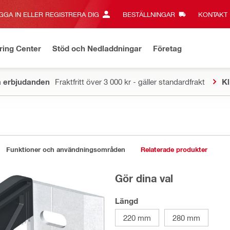
GGA IN ELLER REGISTRERA DIG
BESTÄLLNINGAR
KONTAKT‎
ring Center
Stöd och Nedladdningar
Företag
a erbjudanden
Fraktfritt över 3 000 kr - gäller standardfrakt
Kl
Funktioner och användningsområden
Relaterade produkter
Gör dina val
Längd
220 mm
280 mm