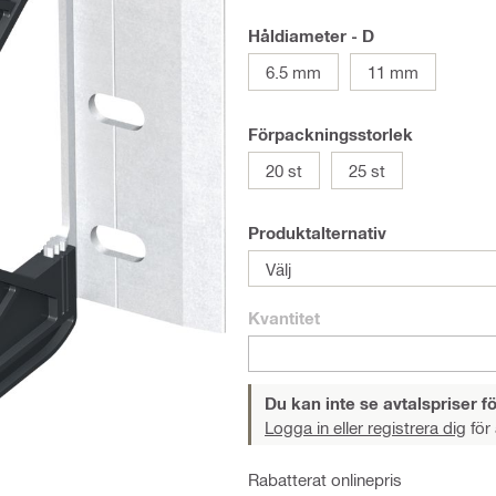
Håldiameter - D
6.5 mm
11 mm
Förpackningsstorlek
20 st
25 st
Produktalternativ
Välj
Kvantitet
Du kan inte se avtalspriser fö
Logga in eller registrera dig
för 
Rabatterat onlinepris