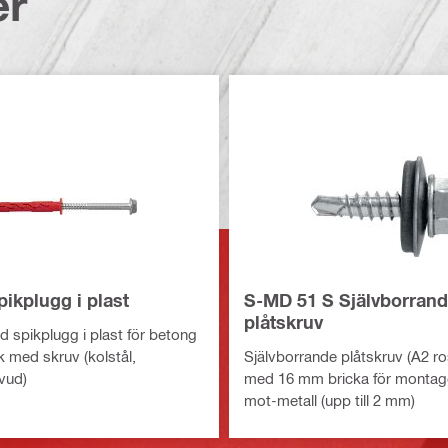
er
ikplugg i plast
S-MD 51 S Självborran
plåtskruv
 spikplugg i plast för betong
 med skruv (kolstål,
Självborrande plåtskruv (A2 rost
vud)
med 16 mm bricka för montage
mot-metall (upp till 2 mm)