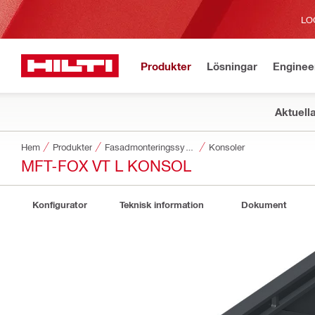
LO
Produkter
Lösningar
Enginee
Aktuell
Hem
Produkter
Fasadmonteringssystem
Konsoler
MFT-FOX VT L KONSOL
Konfigurator
Teknisk information
Dokument