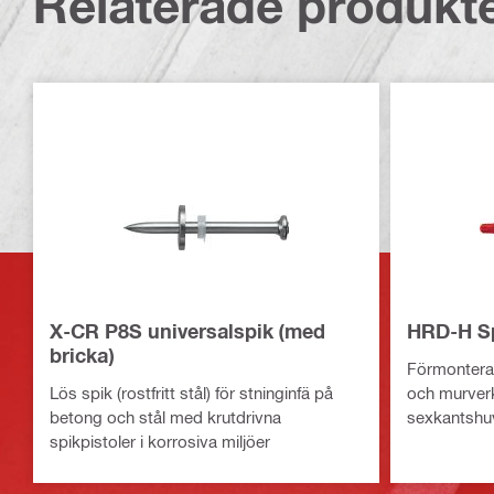
Relaterade produkt
X-CR P8S universalspik (med
HRD-H Sp
bricka)
Förmonterad
Lös spik (rostfritt stål) för stninginfä på
och murverk
betong och stål med krutdrivna
sexkantshu
spikpistoler i korrosiva miljöer