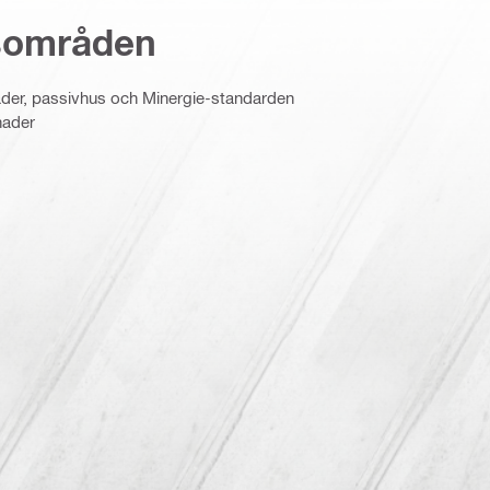
sområden
ader, passivhus och Minergie-standarden
nader