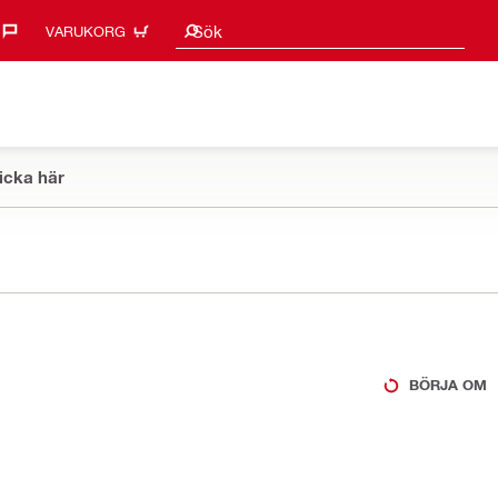
Sökförslag
Sök
VARUKORG
icka här
BÖRJA OM