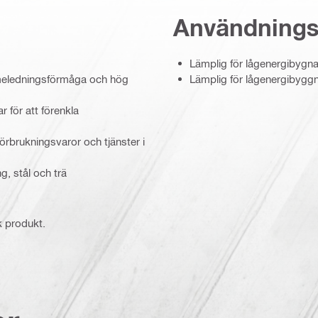
Användning
Lämplig för lågenergibygn
ärmeledningsförmåga och hög
Lämplig för lågenergibygg
 för att förenkla
förbrukningsvaror och tjänster i
g, stål och trä
k produkt.