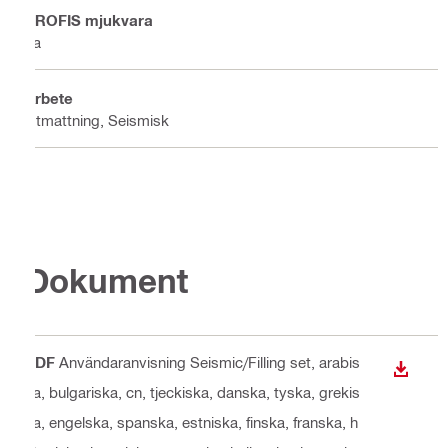
PROFIS mjukvara
Ja
Arbete
Utmattning, Seismisk
Dokument
PDF
Användaranvisning Seismic/Filling set
, arabis
LADDA
ka, bulgariska, cn, tjeckiska, danska, tyska, grekis
ka, engelska, spanska, estniska, finska, franska, h