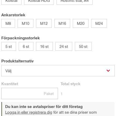
Kolstål
Kolstål HDG
Rostfritt stål, A4
Ankarstorlek
M8
M10
M12
M16
M20
M24
Förpackningsstorlek
5 st
6 st
16 st
24 st
50 st
Produktalternativ
Välj
Kvantitet
Total
styck
Paket
1
Du kan inte se avtalspriser för ditt företag
Logga in eller registrera dig
för att se dina priser som