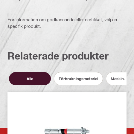
För information om godkännande eller certifikat, välj en
specifik produkt.
Relaterade produkter
Alla
Förbrukningsmaterial
Maskin- och 