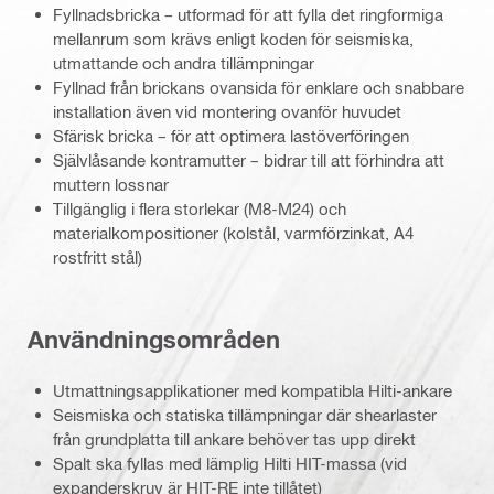
Fyllnadsbricka – utformad för att fylla det ringformiga
mellanrum som krävs enligt koden för seismiska,
utmattande och andra tillämpningar
Fyllnad från brickans ovansida för enklare och snabbare
installation även vid montering ovanför huvudet
Sfärisk bricka – för att optimera lastöverföringen
Självlåsande kontramutter – bidrar till att förhindra att
muttern lossnar
Tillgänglig i flera storlekar (M8-M24) och
materialkompositioner (kolstål, varmförzinkat, A4
rostfritt stål)
Användningsområden
Utmattningsapplikationer med kompatibla Hilti-ankare
Seismiska och statiska tillämpningar där shearlaster
från grundplatta till ankare behöver tas upp direkt
Spalt ska fyllas med lämplig Hilti HIT-massa (vid
expanderskruv är HIT-RE inte tillåtet)