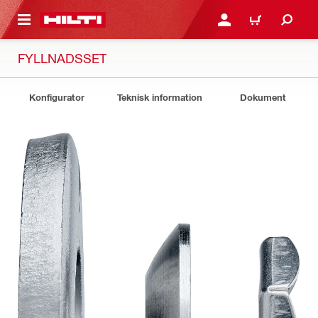
H GÅ TILL HUVUDSIDAN
LOGGA IN ELLER REGIST
VARUKORG
FYLLNADSSET
Konfigurator
Teknisk information
Dokument