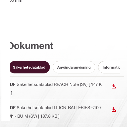
Dokument
Säkerhetsdatablad
Användaranvisning
Information o
PDF
Säkerhetsdatablad REACH Note (SV)
[ 147 K
LADDA
B ]
PDF
Säkerhetsdatablad LI-ION-BATTERIES <100
LADDA
Wh - BU M (SV)
[ 187.8 KB ]