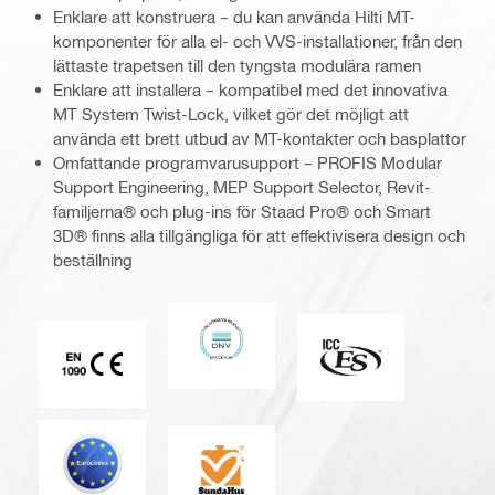
Enklare att konstruera – du kan använda Hilti MT-
komponenter för alla el- och VVS-installationer, från den
lättaste trapetsen till den tyngsta modulära ramen
Enklare att installera – kompatibel med det innovativa
MT System Twist-Lock, vilket gör det möjligt att
använda ett brett utbud av MT-kontakter och basplattor
Omfattande programvarusupport – PROFIS Modular
Support Engineering, MEP Support Selector, Revit-
familjerna® och plug-ins för Staad Pro® och Smart
3D® finns alla tillgängliga för att effektivisera design och
beställning
DNV
ICC-ES
CE EN 1090-märkning
Eurokod
SundaHus