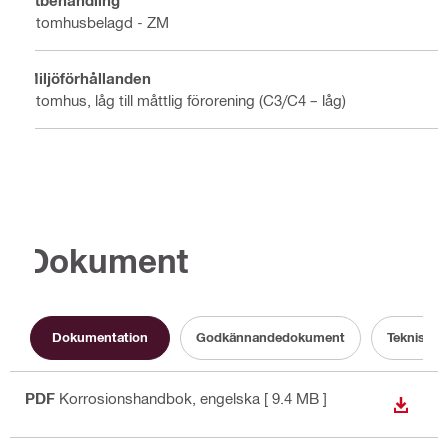
Ytbehandling
Utomhusbelagd - ZM
Miljöförhållanden
Utomhus, låg till måttlig förorening (C3/C4 – låg)
Dokument
Dokumentation
Godkännandedokument
Teknisk i
PDF
Korrosionshandbok
, engelska
[ 9.4 MB ]
LADDA