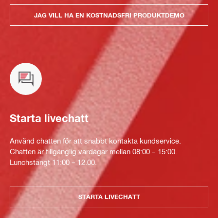
JAG VILL HA EN KOSTNADSFRI PRODUKTDEMO
Starta livechatt
Använd chatten för att snabbt kontakta kundservice.
Chatten är tillgänglig vardagar mellan 08:00 – 15:00.
Lunchstängt 11:00 – 12.00.
STARTA LIVECHATT