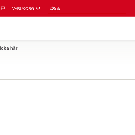
Sökförslag
Sök
VARUKORG
icka här