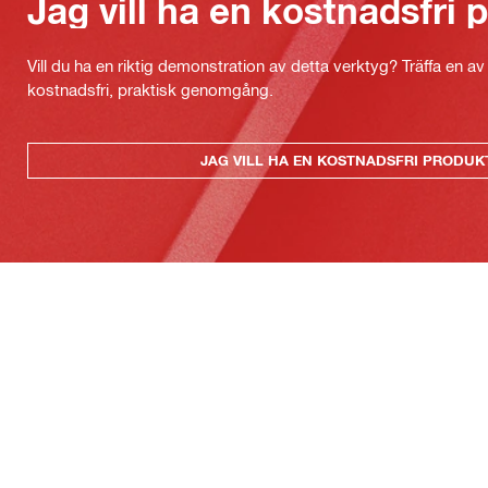
Jag vill ha en kostnadsfri
Vill du ha en riktig demonstration av detta verktyg? Träffa en a
kostnadsfri, praktisk genomgång.
JAG VILL HA EN KOSTNADSFRI PRODU