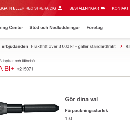
GGA IN ELLER REGISTRERA DIG
BESTÄLLNINGAR
KONTAKT‎
ring Center
Stöd och Nedladdningar
Företag
a erbjudanden
Fraktfritt över 3 000 kr - gäller standardfrakt
Kl
Adaptrar och tillbehör
 BI+
#215071
Gör dina val
Förpackningsstorlek
1 st