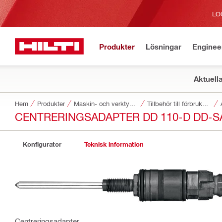
LO
Produkter
Lösningar
Enginee
Aktuell
Hem
Produkter
Maskin- och verktygstillbehör
Tillbehör till förbrukningsvaror för verktyg
CENTRERINGSADAPTER DD 110-D DD-SA
Konfigurator
Teknisk information
Centreringsadapter