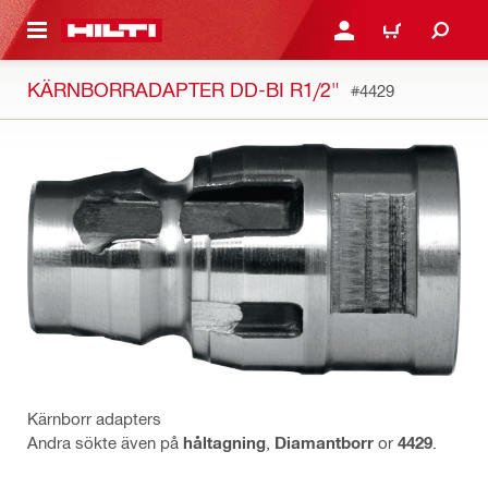
H GÅ TILL HUVUDSIDAN
LOGGA IN ELLER REGIST
VARUKORG
KÄRNBORRADAPTER DD-BI R1/2"
#4429
Kärnborr adapters
Andra sökte även på
håltagning
,
Diamantborr
or
4429
.