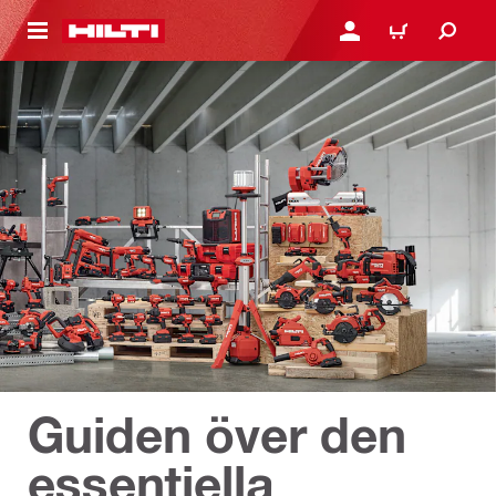
H GÅ TILL HUVUDSIDAN
LOGGA IN ELLER REGIST
VARUKORG
Guiden över den
essentiella