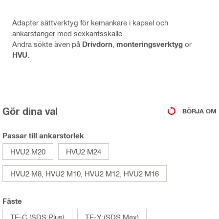
Adapter sättverktyg för kemankare i kapsel och
ankarstänger med sexkantsskalle
Andra sökte även på
Drivdorn
,
monteringsverktyg
or
HVU
.
Gör dina val
BÖRJA OM
Passar till ankarstorlek
HVU2 M20
HVU2 M24
HVU2 M8, HVU2 M10, HVU2 M12, HVU2 M16
Fäste
TE-C (SDS Plus)
TE-Y (SDS Max)