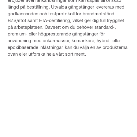
erbjuder även ankarlösningar som kan kapas till önskad
längd på beställning. Utvalda gängstänger levereras med
godkännanden och testprotokoll för brandmotstånd,
BZS/stöt samt ETA-certifiering, vilket ger dig full trygghet
på arbetsplatsen. Oavsett om du behöver standard-,
premium- eller högpresterande gängstänger för
användning med ankarmassor, kemankare, hybrid- eller
epoxibaserade infästningar, kan du välja en av produkterna
ovan eller utforska hela vårt sortiment.