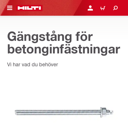
H GÅ TILL HUVUDSIDAN
LOGGA IN ELLER REGIST
VARUKORG
Gängstång för
betonginfästningar
Vi har vad du behöver